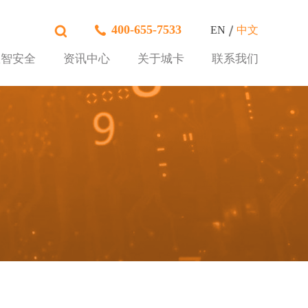
400-655-7533
EN
中文
数智安全
资讯中心
关于城卡
联系我们