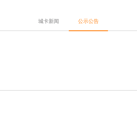
城卡新闻
公示公告