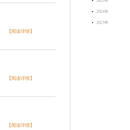
2025年
2024年
2023年
【阅读详情】
【阅读详情】
【阅读详情】