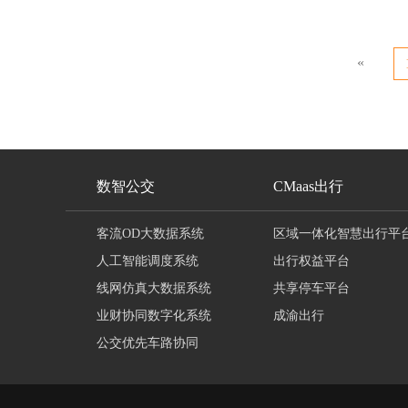
«
数智公交
CMaas出行
客流OD大数据系统
区域一体化智慧出行平
人工智能调度系统
出行权益平台
线网仿真大数据系统
共享停车平台
业财协同数字化系统
成渝出行
公交优先车路协同