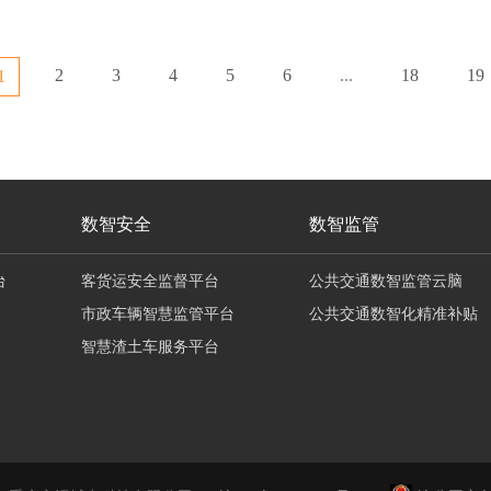
2
3
4
5
6
...
18
19
1
数智安全
数智监管
台
客货运安全监督平台
公共交通数智监管云脑
市政车辆智慧监管平台
公共交通数智化精准补贴
智慧渣土车服务平台